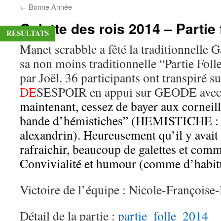
←
Bonne Année
contenu
Galette des rois 2014 – Partie 
RESULTATS
Manet scrabble a fêté la traditionnelle G
sa non moins traditionnelle “Partie Foll
par Joël. 36 participants ont transpiré 
DE
SESPOIR en appui sur GEODE avec la
maintenant, cessez de bayer aux corneil
bande d’hémistiches” (HEMISTICHE : 
alexandrin). Heureusement qu’il y avait
rafraichir, beaucoup de galettes et comm
Convivialité et humour (comme d’habit
Victoire de l’équipe : Nicole-Françoise
Détail de la partie :
partie_folle_2014