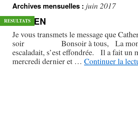
juin 2017
Archives mensuelles :
contenu
DAMIEN
RESULTATS
Je vous transmets le message que Cather
soir Bonsoir à tous, La monta
escaladait, s’est effondrée. Il a fait un
mercredi dernier et …
Continuer la lec