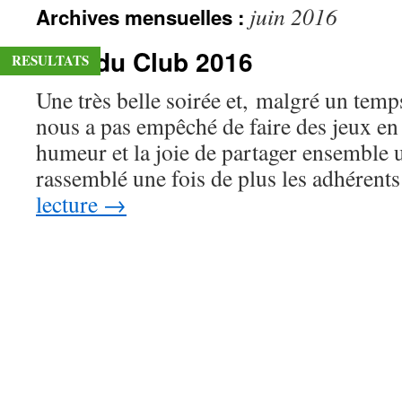
juin 2016
Archives mensuelles :
contenu
Fête du Club 2016
RESULTATS
Une très belle soirée et, malgré un tem
nous a pas empêché de faire des jeux en 
humeur et la joie de partager ensembl
rassemblé une fois de plus les adhéren
lecture
→