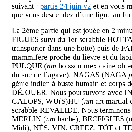
suivant :
partie 24 juin v2
et en vous m
que vous descendez d’une ligne au fur
La 2ème partie qui est jouée en 2 min
FIGUES suivi du 1er scrabble HOT
transporter dans une hotte) puis de 
mammifère proche du lièvre et du la
PULQUE (
nm
boisson mexicaine obte
du suc de l’agave), NAGAS (NAGA
p
génie indien à buste humain et corps d
DÉJOUER. Nous poursuivons avec 
GALOPS, WU(S)HU (
nm
art martial c
scrabble REVALIDE. Nous terminon
MERLIN (
nm
hache), BECFIGUES (n
Midi), NÉS, VIN, CRÉEZ, TÔT et T