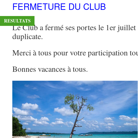
FERMETURE DU CLUB
contenu
RESULTATS
Le Club a fermé ses portes le 1er juillet
duplicate.
Merci à tous pour votre participation to
Bonnes vacances à tous.