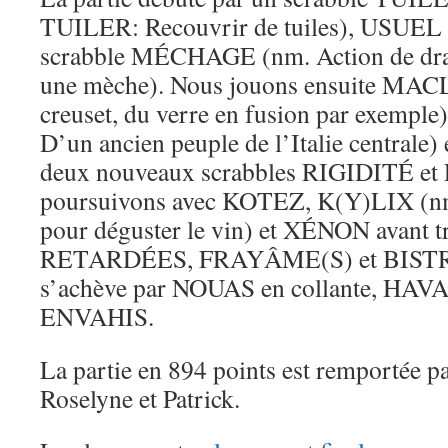
TUILER: Recouvrir de tuiles), USUEL 
scrabble MÉCHAGE (nm. Action de drai
une mèche). Nous jouons ensuite MAC
creuset, du verre en fusion par exempl
D’un ancien peuple de l’Italie centrale
deux nouveaux scrabbles RIGIDITÉ e
poursuivons avec KOTEZ, K(Y)LIX (nm
pour déguster le vin) et XÉNON avant tr
RETARDÉES, FRAYÂME(S) et BISTRÉ
s’achève par NOUAS en collante, HA
ENVAHIS.
La partie en 894 points est remportée pa
Roselyne et Patrick.