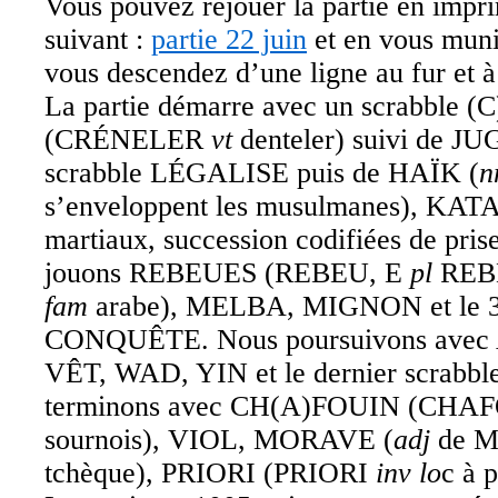
Vous pouvez rejouer la partie en impri
suivant :
partie 22 juin
et en vous muni
vous descendez d’une ligne au fur et 
La partie démarre avec un scrabble
(CRÉNELER
vt
denteler) suivi de J
scrabble LÉGALISE puis de HAÏK (
n
s’enveloppent les musulmanes), KATA
martiaux, succession codifiées de pri
jouons REBEUES (REBEU, E
pl
REB
fam
arabe), MELBA, MIGNON et le 3
CONQUÊTE. Nous poursuivons avec
VÊT, WAD, YIN et le dernier scrab
terminons avec CH(A)FOUIN (CHA
sournois), VIOL, MORAVE (
adj
de Mo
tchèque), PRIORI (PRIORI
inv lo
c à 