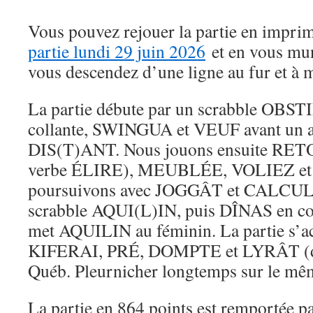
Vous pouvez rejouer la partie en imprima
partie lundi 29 juin 2026
et en vous mun
vous descendez d’une ligne au fur et à 
La partie débute par un scrabble OB
collante, SWINGUA et VEUF avant un a
DIS(T)ANT. Nous jouons ensuite R
verbe ÉLIRE), MEUBLÉE, VOLIEZ et
poursuivons avec JOGGÂT et CALCUL a
scrabble AQUI(L)IN, puis DÎNAS en c
met AQUILIN au féminin. La partie s’
KIFERAI, PRÉ, DOMPTE et LYRÂT (
Québ. Pleurnicher longtemps sur le mêm
La partie en 864 points est remportée pa