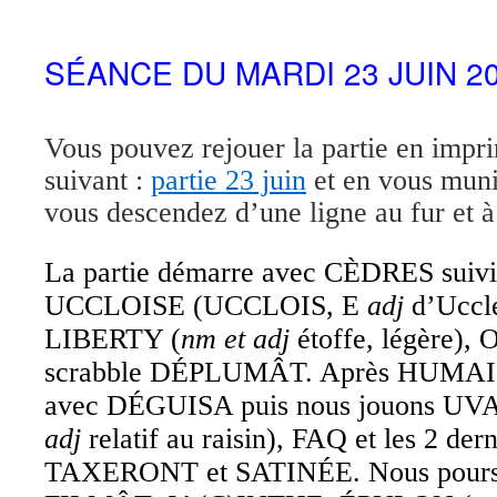
SÉANCE DU MARDI 23 JUIN 2
Vous pouvez rejouer la partie en impri
suivant :
partie 23 juin
et en vous muni
vous descendez d’une ligne au fur et 
La partie démarre avec CÈDRES suivi 
UCCLOISE (UCCLOIS, E
adj
d’Uccle
LIBERTY (
nm et adj
étoffe, légère),
scrabble DÉPLUMÂT. Après HUMAI, 
avec DÉGUISA puis nous jouons U
adj
relatif au raisin), FAQ et les 2 der
TAXERONT et SATINÉE. Nous pours