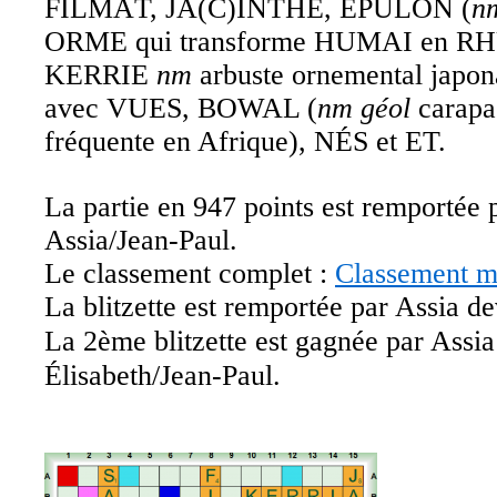
FILMÂT, JA(C)INTHE, ÉPULON (
nm
ORME qui transforme HUMAI en R
KERRIE
nm
arbuste ornemental japon
avec VUES, BOWAL (
nm géol
carapac
fréquente en Afrique), NÉS et ET.
La partie en 947 points est remportée
Assia/Jean-Paul.
Le classement complet :
Classement m
La blitzette est remportée par Assia d
La 2ème blitzette est gagnée par Assia
Élisabeth/Jean-Paul.