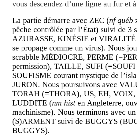
vous descendez d’une ligne au fur et 
La partie démarre avec ZEC (
nf québ
z
pêche contrôlée par l’État) suivi de 3 
AZURASSE, KINÉSIE et VIRALITÉ 
se propage comme un virus). Nous jo
scrabble MÉDIOCRE, PERME (=P
permission), TAILLE, SUFI (=SOUF
SOUFISME courant mystique de l’is
JURON. Nous poursuivons avec VA
TORAH (=THORA), US, EH, VOIX,
LUDDITE (
nm hist
en Angleterre, ouv
machinisme). Nous terminons avec un
(S)ARMENT suivi de BUGGYS (B
BUGGYS).