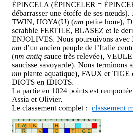
ÉPINCELA (ÉPINCELER = ÉPINCE
débarrasser une étoffe de ses nœuds)
TWIN, HOYA(U) (
nm
petite houe), D
scrabble FERTILE, BLASEZ et le dern
ENJOLIVES. Nous poursuivons avec
nm
d’un ancien peuple de l’Italie c
(
nm antiq s
auce très relevée), VEUL
saucisse savoyarde). Nous terminon
nm
plante aquatique), FAUX et TIGE 
DIOTS en IDIOTS.
La partie en 1024 points est remportée
Assia et Olivier.
Le classement complet :
classement m