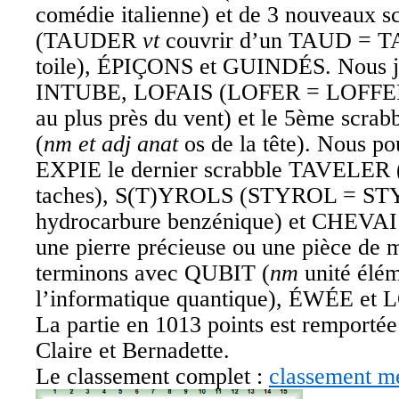
comédie italienne) et de 3 nouveaux
(TAUDER
vt
couvrir d’un TAUD = TA
toile), ÉPIÇONS et GUINDÉS. Nous
INTUBE, LOFAIS (LOFER = LOFF
au plus près du vent) et le 5ème sc
(
nm et adj anat
os de la tête). Nous p
EXPIE le dernier scrabble TAVELER 
taches), S(T)YROLS (STYROL = 
hydrocarbure benzénique) et CHEV
une pierre précieuse ou une pièce de 
terminons avec QUBIT (
nm
unité élém
l’informatique quantique), ÉWÉE et
La partie en 1013 points est remportée
Claire et Bernadette.
Le classement complet :
classement m