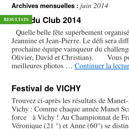
juin 2014
Archives mensuelles :
contenu
Fête du Club 2014
RESULTATS
Quelle belle fête superbement organisée
Jeannine et Jean-Pierre. Le défi sera diff
prochaine équipe vainqueur du challeng
Olivier, David et Christian). Vous po
meilleures photos …
Continuer la lectu
Festival de VICHY
Trouvez ci-après les résultats de Manet-
Vichy : Comme chaque année Manet Scra
force à Vichy ! Au Championnat de Fr
Véronique (21 °) et Anne (60°) se disti