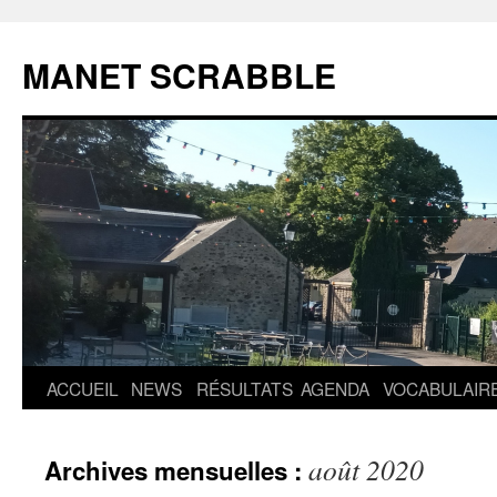
MANET SCRABBLE
Aller
ACCUEIL
NEWS
RÉSULTATS
AGENDA
VOCABULAIR
au
août 2020
Archives mensuelles :
contenu