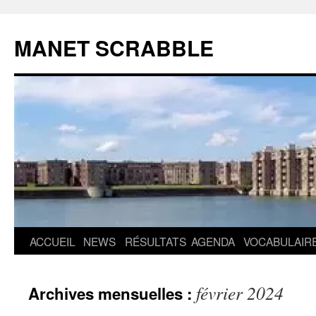
MANET SCRABBLE
Aller
ACCUEIL
NEWS
RÉSULTATS
AGENDA
VOCABULAIR
au
février 2024
Archives mensuelles :
contenu