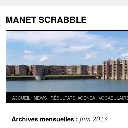
MANET SCRABBLE
Aller
ACCUEIL
NEWS
RÉSULTATS
AGENDA
VOCABULAIR
au
juin 2023
Archives mensuelles :
contenu