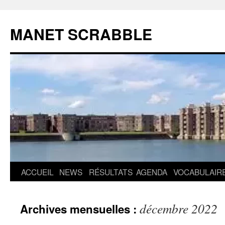
MANET SCRABBLE
Aller
ACCUEIL
NEWS
RÉSULTATS
AGENDA
VOCABULAIR
au
décembre 2022
Archives mensuelles :
contenu