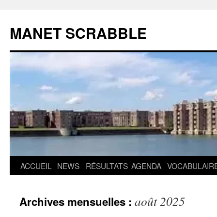
MANET SCRABBLE
Aller
ACCUEIL
NEWS
RÉSULTATS
AGENDA
VOCABULAIR
au
août 2025
Archives mensuelles :
contenu