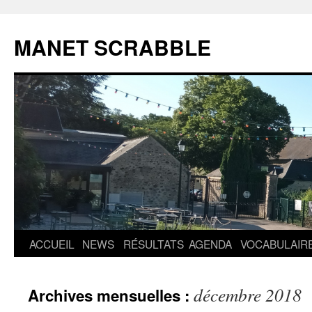
MANET SCRABBLE
Aller
ACCUEIL
NEWS
RÉSULTATS
AGENDA
VOCABULAIR
au
décembre 2018
Archives mensuelles :
contenu