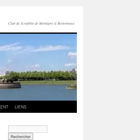
Club de Scrabble de Montigny le Bretonneux
MENT
LIENS