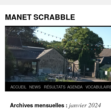
MANET SCRABBLE
Aller
ACCUEIL
NEWS
RÉSULTATS
AGENDA
VOCABULAIR
au
janvier 2024
Archives mensuelles :
contenu