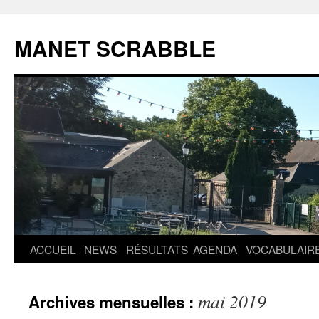
MANET SCRABBLE
Aller
ACCUEIL
NEWS
RÉSULTATS
AGENDA
VOCABULAIR
au
mai 2019
Archives mensuelles :
contenu