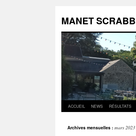
MANET SCRABB
ACCUEIL
NEWS
RÉSULTATS
Aller
au
mars 2023
Archives mensuelles :
contenu