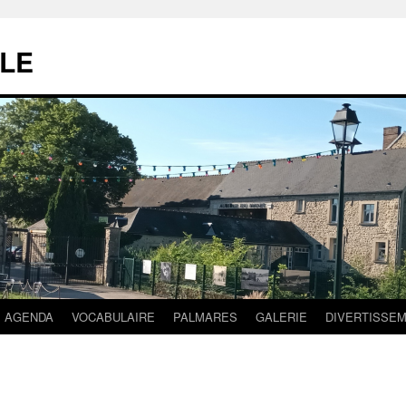
LE
AGENDA
VOCABULAIRE
PALMARES
GALERIE
DIVERTISSE