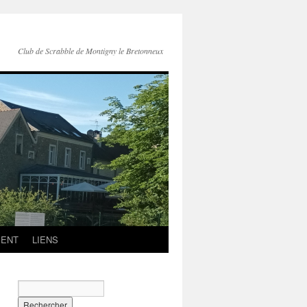
Club de Scrabble de Montigny le Bretonneux
MENT
LIENS