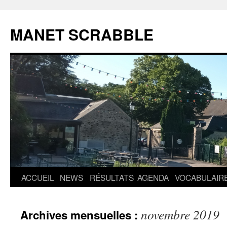
MANET SCRABBLE
Aller
ACCUEIL
NEWS
RÉSULTATS
AGENDA
VOCABULAIR
au
novembre 2019
Archives mensuelles :
contenu