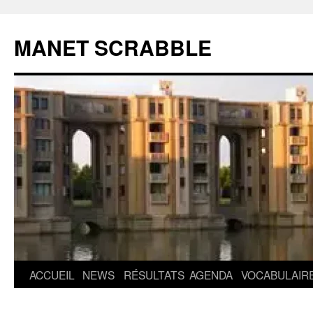
MANET SCRABBLE
Aller
ACCUEIL
NEWS
RÉSULTATS
AGENDA
VOCABULAIR
au