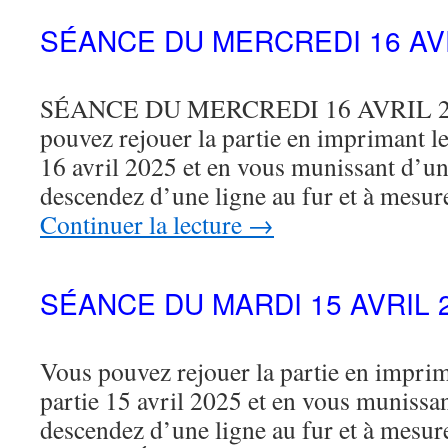
SÉANCE DU MERCREDI 16 AVR
SÉANCE DU MERCREDI 16 AVRIL 20
pouvez rejouer la partie en imprimant le 
16 avril 2025 et en vous munissant d’u
descendez d’une ligne au fur et à mesur
Continuer la lecture
→
SÉANCE DU MARDI 15 AVRIL 
Vous pouvez rejouer la partie en imprima
partie 15 avril 2025 et en vous munissa
descendez d’une ligne au fur et à mesur