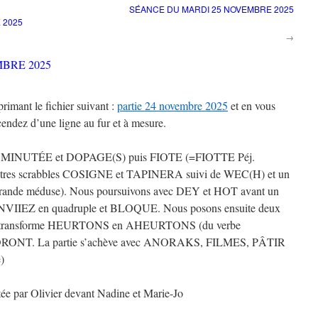
SÉANCE DU MARDI 25 NOVEMBRE 2025
 2025
→
BRE 2025
rimant le fichier suivant :
partie 24 novembre 2025
et en vous
endez d’une ligne au fur et à mesure.
bles MINUTÉE et DOPAGE(S) puis FIOTE (=FIOTTE Péj.
utres scrabbles COSIGNE et TAPINERA suivi de WEC(H) et un
rande méduse). Nous poursuivons avec DEY et HOT avant un
NVIIEZ en quadruple et BLOQUE. Nous posons ensuite deux
i transforme HEURTONS en AHEURTONS (du verbe
RONT. La partie s’achève avec ANORAKS, FILMES, PÂTIR
)
tée par Olivier devant Nadine et Marie-Jo