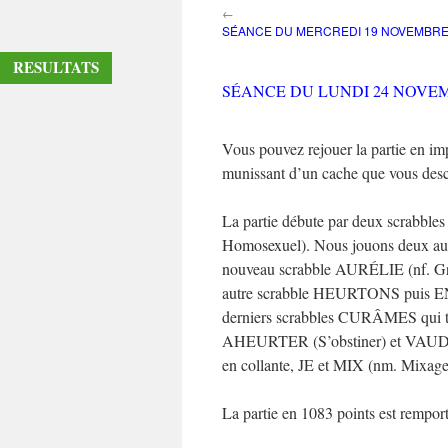
←
contenu
SÉANCE DU MERCREDI 19 NOVEMBRE
RESULTATS
SÉANCE DU LUNDI 24 NOVEM
Vous pouvez rejouer la partie en imp
munissant d’un cache que vous desc
La partie débute par deux scrab
Homosexuel). Nous jouons deux a
nouveau scrabble AURÉLIE (nf. G
autre scrabble HEURTONS puis E
derniers scrabbles CURÂMES qu
AHEURTER (S’obstiner) et VAUD
en collante, JE et MIX (nm. Mixage
La partie en 1083 points est rempor