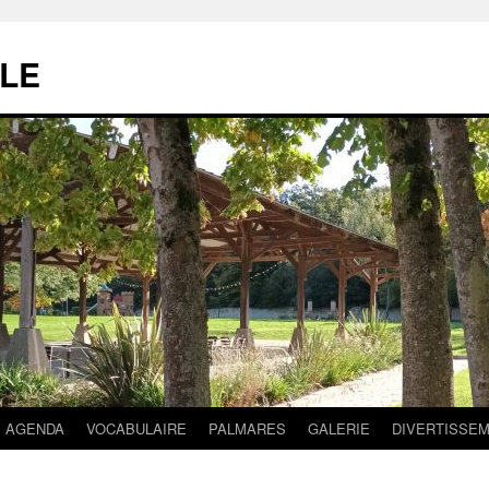
LE
AGENDA
VOCABULAIRE
PALMARES
GALERIE
DIVERTISSE