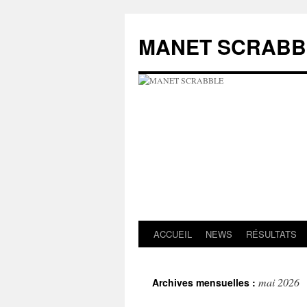
MANET SCRABB
ACCUEIL
NEWS
RÉSULTATS
Aller
au
mai 2026
Archives mensuelles :
contenu