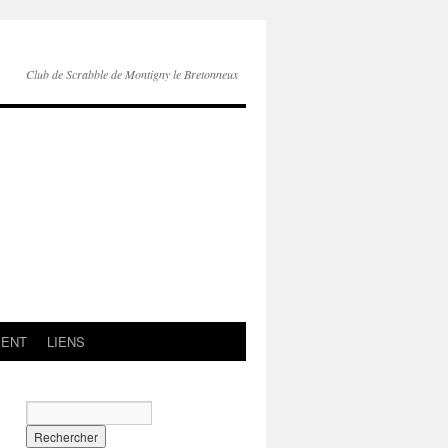
Club de Scrabble de Montigny le Bretonneux
MENT
LIENS