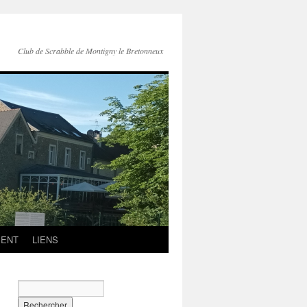
Club de Scrabble de Montigny le Bretonneux
MENT
LIENS