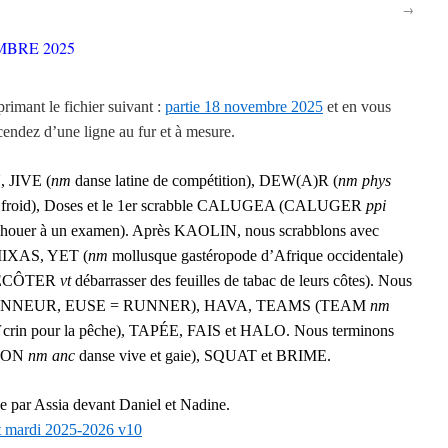
→
BRE 2025
rimant le fichier suivant :
partie 18 novembre 2025
et en vous
endez d’une ligne au fur et à mesure.
, JIVE (
nm
danse latine de compétition), DEW(A)R (
nm phys
 le froid), Doses et le 1er scrabble CALUGEA (CALUGER
ppi
échouer à un examen). Après KAOLIN, nous scrabblons avec
MIXAS, YET (
nm
mollusque gastéropode d’Afrique occidentale)
 (ÉCÔTER
vt
débarrasser des feuilles de tabac de leurs côtes). Nous
(RUNNEUR, EUSE = RUNNER), HAVA, TEAMS (TEAM
nm
crin pour la pêche), TAPÉE, FAIS et HALO. Nous terminons
UDON
nm anc
danse vive et gaie), SQUAT et BRIME.
ée par Assia devant Daniel et Nadine.
 mardi 2025-2026 v10