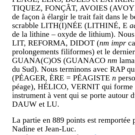
TIQUEZ, FONÇÂT, AVOIES (AVO
de façon à élargir le trait fait dans le 
scrabble LITH(I)NÉE (LITHINÉ, E
a
de la lithine – oxyde de lithium). Nou
LIT, REFORMA, DIDOT (
nm impr
ca
prolongements filiformes) et le dernie
GUANA(C)OS (GUANACO
nm
lama
du Sud). Nous terminons avec RAP 
(PÉAGER, ÈRE = PÉAGISTE
n
perso
péage), HÉLICO, VERNIT qui form
instrument à vent qui se porte autou
DAUW et LU.
La partie en 889 points est remportée 
Nadine et Jean-Luc.