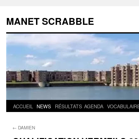
MANET SCRABBLE
Aller
ACCUEIL
NEWS
RÉSULTATS
AGENDA
VOCABULAIR
au
←
DAMIEN
contenu