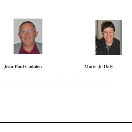
an-Paul Cadalen Marie-Jo Daly
neux Saint-Quentin Yvelines 78 Bois d’Arcy Chevreuse