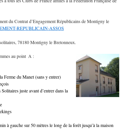
s à tous les Clubs de France affiliés à la Fédération Française de
ment du Contrat d’Engagement Républicains de Montigny le
EMENT-REPUBLICAIN-ASSOS
solitaires, 78180 Montigny le Bretonneux.
ommes au point
–
A :
la Ferme du Manet (sans y entrer)
nçois
Solitaires juste avant d’entrer dans la
ne
arkings
n à gauche sur 50 mètres le long de la forêt jusqu’à la maison