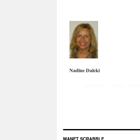
Nadine Daleki Je
guyancourt Voisins Breton
MANET SCRABBLE