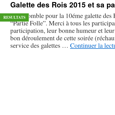
Galette des Rois 2015 et sa par
Salle comble pour la 10éme galette des R
RESULTATS
“Partie Folle”. Merci à tous les particip
participation, leur bonne humeur et leur
bon déroulement de cette soirée (réchauf
service des galettes …
Continuer la lec