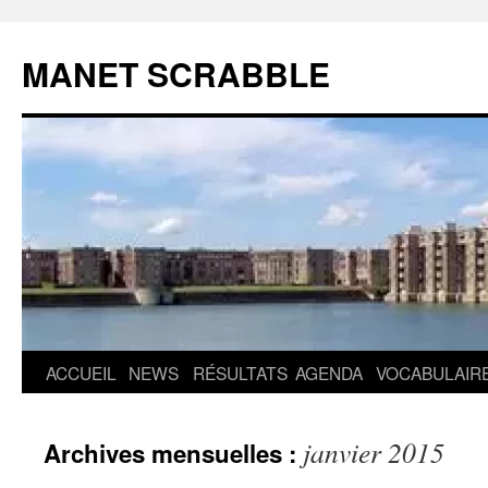
MANET SCRABBLE
Aller
ACCUEIL
NEWS
RÉSULTATS
AGENDA
VOCABULAIR
au
janvier 2015
Archives mensuelles :
contenu